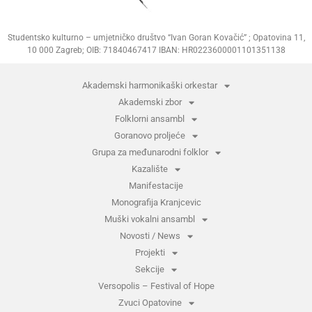
Studentsko kulturno – umjetničko društvo “Ivan Goran Kovačić” ; Opatovina 11,
10 000 Zagreb; OIB: 71840467417 IBAN: HR0223600001101351138
Akademski harmonikaški orkestar
Akademski zbor
Folklorni ansambl
Goranovo proljeće
Grupa za međunarodni folklor
Kazalište
Manifestacije
Monografija Kranjcevic
Muški vokalni ansambl
Novosti / News
Projekti
Sekcije
Versopolis – Festival of Hope
Zvuci Opatovine