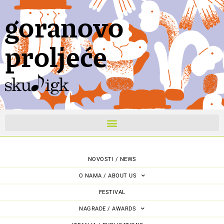
goranovo
proljeće
NOVOSTI / NEWS
O NAMA / ABOUT US
FESTIVAL
NAGRADE / AWARDS