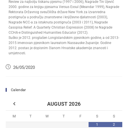
Review za najbolju tiskanu pjesmu (1997 i 2006), Nagrade Tin Ujević
2000. godine za knjigu pjesama Versus Exsul (Meandar 1999), Nagrade
Rektorata Državnog sveučilišta države New York za izvanredna
postignuća u području znanstvene i književne djelatnosti (2003),
Nagrade NCC-a za istaknuta postignuća (2003 i 2011), Nagrade
časopisa Relief: A Quarterly Christian Expression (2008) te Nagrade
CCHA-e Distinguished Humanities Educator (2012).
Suško je 2012. proglašen Longislandskim pjesnikom godine, a od 2013-
2015 imenovan pjesnikom laureatom Nassauske županije. Godine
2012. postao je dopisnim članom Hrvatske akademije znanosti i
umjetnosti.
26/05/2020
Calendar
AUGUST
2026
M
T
W
T
F
S
S
1
2