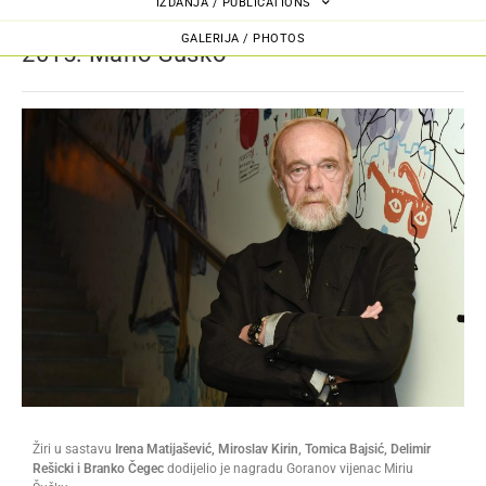
IZDANJA / PUBLICATIONS
GALERIJA / PHOTOS
2015: Mario Suško
Žiri u sastavu
Irena Matijašević, Miroslav Kirin, Tomica Bajsić, Delimir
Rešicki i Branko Čegec
dodijelio je nagradu Goranov vijenac Miriu