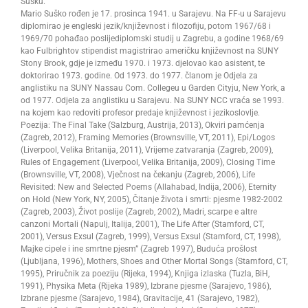
Šušku.
Mario Suško rođen je 17. prosinca 1941. u Sarajevu. Na FF-u u Sarajevu
diplomirao je engleski jezik/književnost i filozofiju, potom 1967/68 i
1969/70 pohađao poslijediplomski studij u Zagrebu, a godine 1968/69
kao Fulbrightov stipendist magistrirao američku književnost na SUNY
Stony Brook, gdje je između 1970. i 1973. djelovao kao asistent, te
doktorirao 1973. godine. Od 1973. do 1977. članom je Odjela za
anglistiku na SUNY Nassau Com. Collegeu u Garden Cityju, New York, a
od 1977. Odjela za anglistiku u Sarajevu. Na SUNY NCC vraća se 1993.
na kojem kao redoviti profesor predaje književnost i jezikoslovlje.
Poezija: The Final Take (Salzburg, Austrija, 2013), Okviri pamćenja
(Zagreb, 2012), Framing Memories (Brownsville, VT, 2011), Epi/Logos
(Liverpool, Velika Britanija, 2011), Vrijeme zatvaranja (Zagreb, 2009),
Rules of Engagement (Liverpool, Velika Britanija, 2009), Closing Time
(Brownsville, VT, 2008), Vječnost na čekanju (Zagreb, 2006), Life
Revisited: New and Selected Poems (Allahabad, Indija, 2006), Eternity
on Hold (New York, NY, 2005), Čitanje života i smrti: pjesme 1982-2002
(Zagreb, 2003), Život poslije (Zagreb, 2002), Madri, scarpe e altre
canzoni Mortali (Napulj, Italija, 2001), The Life After (Stamford, CT,
2001), Versus Exsul (Zagreb, 1999), Versus Exsul (Stamford, CT, 1998),
Majke cipele i ine smrtne pjesm” (Zagreb 1997), Buduća prošlost
(Ljubljana, 1996), Mothers, Shoes and Other Mortal Songs (Stamford, CT,
1995), Priručnik za poeziju (Rijeka, 1994), Knjiga izlaska (Tuzla, BiH,
1991), Physika Meta (Rijeka 1989), Izbrane pjesme (Sarajevo, 1986),
Izbrane pjesme (Sarajevo, 1984), Gravitacije, 41 (Sarajevo, 1982),