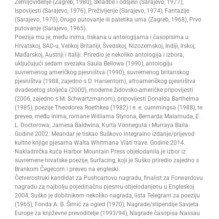
Zemljoviđenje (Zagreb, 1980), Skladbe i odsjevi (Sarajevo, 1977),
Ispovijesti (Sarajevo, 1976), Preživljenje (Sarajevo, 1974), Fantazije
(Sarajevo, 1970), Drugo putovanje ili patetika uma (Zagreb, 1968), Prvo
putovanje (Sarajevo, 1965).
Poezija mu je, među inima, tiskana u antologijama i časopisima u
Hrvatskoj, SAD-u, Velikoj Britaniji, Švedskoj, Nizozemskoj, Indiji, Irskoj,
Mađarskoj, Austriji i Italiji. Priredio je nekoliko antologija i izbora,
uključujući sedam svezaka Saula Bellowa (1990), antologiju
suvremenog američkog pjesništva (1990), suvremenog britanskog
pjesništva (1988, zajedno s D. Harsentom), afroameričkog pjesništva
dvadesetog stoljeća (2000), moderne židovsko-američke pripovijesti
(2006, zajedno s M. Schwartzmanom), pripovijesti Donalda Barthelma
(1985), poezije Theodorea Roethkea (1982) i e. e. cummingsa (1988), te
preveo, među inima, romane Williama Styrona, Bernarda Malamuda, E.
L. Doctorowa, Jamesa Baldwina, Kurta Vonneguta i Murraya Baila.
Godine 2002. Meandar je tiskao Suškovo integralno izdanje/prijevod
kultne knjige pjesama Walta Whitmana Vlati trave. Godine 2014.
Nakladnička kuća Harbor Mountain Press objelodanila je izbor iz
suvremene hrvatske poezije, Surfacing, koji je Suško priredio zajedno s
Brankom Čegecom i preveo na engleski.
Četverostruki kandidat za Pushcartovu nagradu, finalist za Forwardovu
nagradu za najbolju pojedinačnu pjesmu objelodanjenu u Engleskoj
2004, Suško je dobitnikom nekoliko nagrada, lista Telegram za poeziju
(1965), Fonda A. B. Šimić za ogled (1970), Nagrade/stipendije Savjeta
Europe za književne prevoditelje (1993/94), Nagrade časopisa Nassau